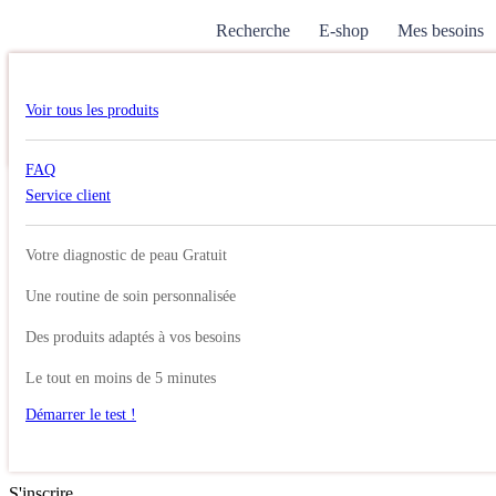
Recherche
E-shop
Mes besoins
Search
Voir tous les produits
Recherche pour :
Search
Account
Cart
FAQ
Rechercher
Service client
Search
Mon compte
Se connecter
Votre diagnostic de peau Gratuit
Identifiant ou e-mail
*
Une routine de soin personnalisée
Mot de passe
*
Des produits adaptés à vos besoins
Se souvenir de moi
Le tout en moins de 5 minutes
Démarrer le test !
Se connecter
Mot de passe perdu ?
S'inscrire