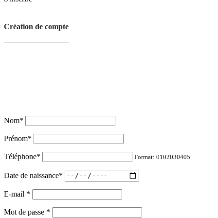
Création de compte
Nom
*
Prénom
*
Téléphone
*
Format: 0102030405
Date de naissance
*
E-mail
*
Mot de passe
*