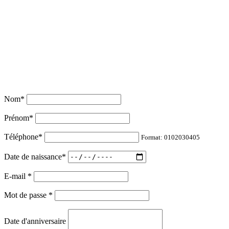
Nom
*
Prénom
*
Téléphone
*
Format: 0102030405
Date de naissance
*
E-mail
*
Mot de passe
*
Date d'anniversaire