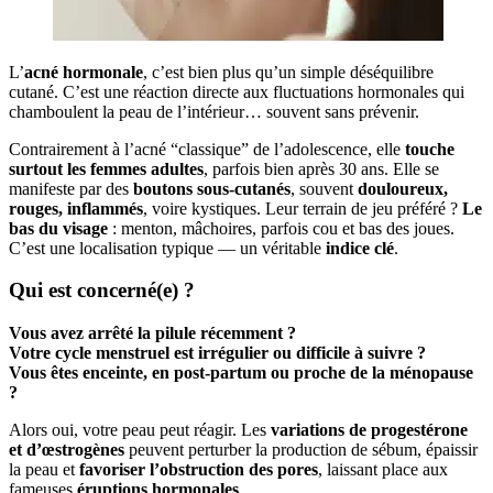
L’
acné hormonale
, c’est bien plus qu’un simple déséquilibre
cutané. C’est une réaction directe aux fluctuations hormonales qui
chamboulent la peau de l’intérieur… souvent sans prévenir.
Contrairement à l’acné “classique” de l’adolescence, elle
touche
surtout les femmes adultes
, parfois bien après 30 ans. Elle se
manifeste par des
boutons sous-cutanés
, souvent
douloureux,
rouges, inflammés
, voire kystiques. Leur terrain de jeu préféré ?
Le
bas du visage
: menton, mâchoires, parfois cou et bas des joues.
C’est une localisation typique — un véritable
indice clé
.
Qui est concerné(e) ?
Vous avez arrêté la pilule récemment ?
Votre cycle menstruel est irrégulier ou difficile à suivre ?
Vous êtes enceinte, en post-partum ou proche de la ménopause
?
Alors oui, votre peau peut réagir. Les
variations de progestérone
et d’œstrogènes
peuvent perturber la production de sébum, épaissir
la peau et
favoriser l’obstruction des pores
, laissant place aux
fameuses
éruptions hormonales
.