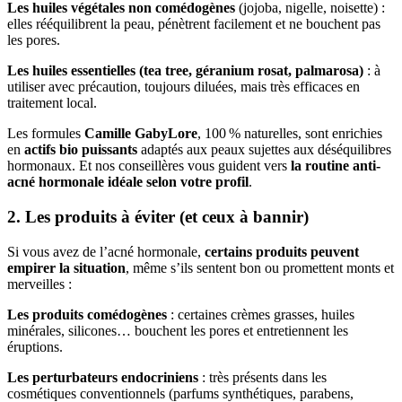
Les huiles végétales non comédogènes
(jojoba, nigelle, noisette) :
elles rééquilibrent la peau, pénètrent facilement et ne bouchent pas
les pores.
Les huiles essentielles (tea tree, géranium rosat, palmarosa)
: à
utiliser avec précaution, toujours diluées, mais très efficaces en
traitement local.
Les formules
Camille GabyLore
, 100 % naturelles, sont enrichies
en
actifs bio puissants
adaptés aux peaux sujettes aux déséquilibres
hormonaux. Et nos conseillères vous guident vers
la routine anti-
acné hormonale idéale selon votre profil
.
2. Les produits à éviter (et ceux à bannir)
Si vous avez de l’acné hormonale,
certains produits peuvent
empirer la situation
, même s’ils sentent bon ou promettent monts et
merveilles :
Les produits comédogènes
: certaines crèmes grasses, huiles
minérales, silicones… bouchent les pores et entretiennent les
éruptions.
Les perturbateurs endocriniens
: très présents dans les
cosmétiques conventionnels (parfums synthétiques, parabens,