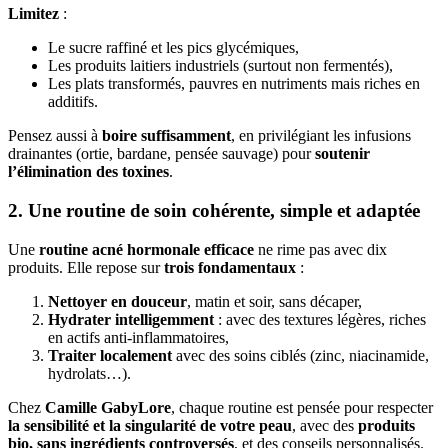
Limitez
:
Le sucre raffiné et les pics glycémiques,
Les produits laitiers industriels (surtout non fermentés),
Les plats transformés, pauvres en nutriments mais riches en
additifs.
Pensez aussi à
boire suffisamment
, en privilégiant les infusions
drainantes (ortie, bardane, pensée sauvage) pour
soutenir
l’élimination des toxines
.
2. Une routine de soin cohérente, simple et adaptée
Une
routine acné hormonale efficace
ne rime pas avec dix
produits. Elle repose sur
trois fondamentaux
:
Nettoyer en douceur
, matin et soir, sans décaper,
Hydrater intelligemment
: avec des textures légères, riches
en actifs anti-inflammatoires,
Traiter localement
avec des soins ciblés (zinc, niacinamide,
hydrolats…).
Chez
Camille GabyLore
, chaque routine est pensée pour respecter
la sensibilité et la singularité de votre peau
, avec des
produits
bio, sans ingrédients controversés
, et des conseils personnalisés.