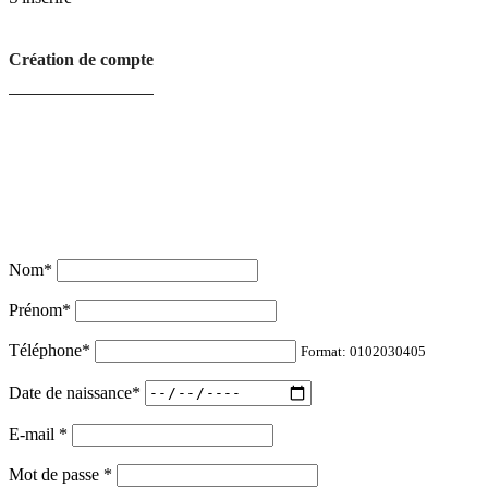
Création de compte
Nom
*
Prénom
*
Téléphone
*
Format: 0102030405
Date de naissance
*
E-mail
*
Mot de passe
*