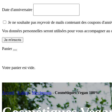
Date d'anniversaire
Je ne souhaite pas reçevoir de mails contenant des coupons d'anni
Vos données personnelles seront utilisées pour vous accompagner au cou
Je m'inscris
Panier
Votre panier est vide.
Accueil
-
Mes besoins
-
Cosmétiques Vegan 100%
Accueil
-
E-shop
-
Mes besoins
-
Cosmétiques Vegan 100%