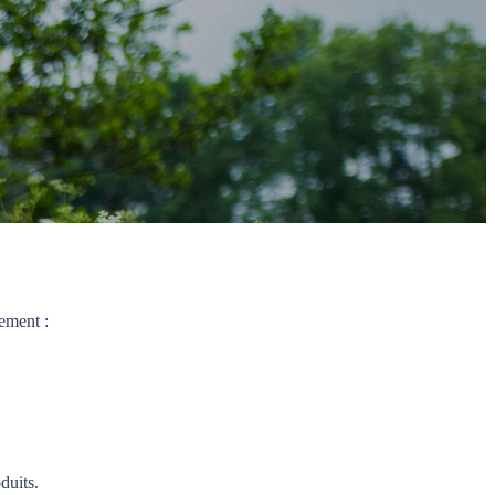
ement :
duits.