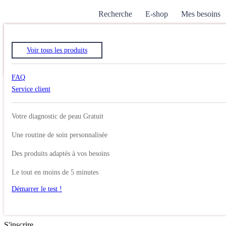
Recherche
E-shop
Mes besoins
Search
Voir tous les produits
Recherche pour :
Search
Account
Cart
FAQ
Rechercher
Service client
Search
Mon compte
Se connecter
Votre diagnostic de peau Gratuit
Identifiant ou e-mail
*
Une routine de soin personnalisée
Mot de passe
*
Des produits adaptés à vos besoins
Se souvenir de moi
Le tout en moins de 5 minutes
Démarrer le test !
Se connecter
Mot de passe perdu ?
S'inscrire