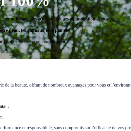
an 100%
allient
puissance
des actifs botaniques et
innovation
skincare.
otre peau, les animaux et la planète
.
te sublime votre peau naturellement.
ie de la beauté, offrant de nombreux avantages pour vous et l’environn
tal ;
e.
erformance et responsabilité, sans compromis sur l’efficacité de vos pro