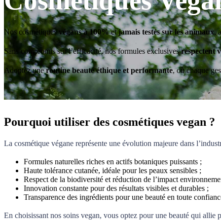
Cosmétiques Veg
Nos cosmétiques
végans à 100%
et
jamais testés sur les animaux
, 
Sans compromis sur l’efficacité, nos formules exclusives
respectent v
Adoptez une
routine beauté éthique et performante
, où chaque ges
Pourquoi utiliser des cosmétiques vegan ?
La cosmétique végane représente une évolution majeure dans l’industr
Formules naturelles riches en actifs botaniques puissants ;
Haute tolérance cutanée, idéale pour les peaux sensibles ;
Respect de la biodiversité et réduction de l’impact environnemen
Innovation constante pour des résultats visibles et durables ;
Transparence des ingrédients pour une beauté en toute confianc
En choisissant nos soins vegan, vous optez pour une beauté qui allie p