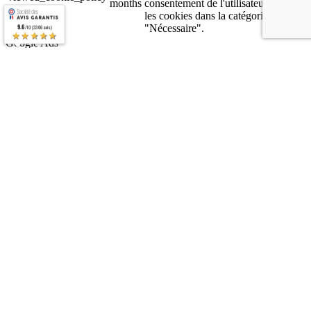
months
consentement de l'utilisateur pour
les cookies dans la catégorie
"Nécessaire".
9.6
/10 (3306 avis)
★★★★★
Google Ads
Google Ads
Les cookies analytiques sont utilisés pour comprendre comment les
visiteurs interagissent avec le site Web. Ces cookies aident à fournir
des informations sur le nombre de visiteurs, le taux de rebond, la
source de trafic, etc.
Matomo
Matomo
Matomo est un outil de web analyse qui permet de mesurer
l’audience de votre site web, mais aussi de récolter et d’analyser un
très grand nombre de données liées aux visites. La plateforme est
respectueuse de la vie privée des internautes, et permet de protéger
les données.
Clarity
Clarity
Clarity est un outil analytique du comportement des utilisateurs qui
nous permet de comprendre comment les utilisateurs interagissent
sur notre site web. Ces informations seront stockées dans le service
Cloud de Microsoft Azure et Microsoft/Clarity a accès aux données
pour fournir des publicités de Microsoft.
Google Analytics
Google Analytics