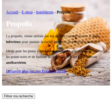
Accueil
-
E-shop
-
Ingrédients
-
Propolis
Propolis
La propolis, résine utilisée par les abeilles comme mortier et
anti-
infectieux
pour assainir la ruche, bénéficie de propriétés multiples.
Idéale pour les peaux à
tendances acnéiques
, elle permet de réduire
les points noirs et de faciliter la cicatrisation grâce à son pouvoir
antibactérien
.
En savoir plus sur nos Principes Actifs
Filtrer ma recherche