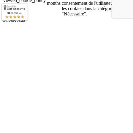
viewed_cookie_policy
months
consentement de l'utilisateur pour
les cookies dans la catégorie
"Nécessaire".
9.6
/10 (3306 avis)
★★★★★
Google Ads
Google Ads
Les cookies analytiques sont utilisés pour comprendre comment les
visiteurs interagissent avec le site Web. Ces cookies aident à fournir
des informations sur le nombre de visiteurs, le taux de rebond, la
source de trafic, etc.
Matomo
Matomo
Matomo est un outil de web analyse qui permet de mesurer
l’audience de votre site web, mais aussi de récolter et d’analyser un
très grand nombre de données liées aux visites. La plateforme est
respectueuse de la vie privée des internautes, et permet de protéger
les données.
Clarity
Clarity
Clarity est un outil analytique du comportement des utilisateurs qui
nous permet de comprendre comment les utilisateurs interagissent
sur notre site web. Ces informations seront stockées dans le service
Cloud de Microsoft Azure et Microsoft/Clarity a accès aux données
pour fournir des publicités de Microsoft.
Google Analytics