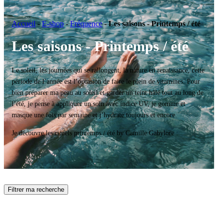
Accueil
-
E-shop
-
Fréquence
-
Les saisons - Printemps / été
Les saisons - Printemps / été
Le soleil, les journées qui se rallongent, la nature en renaissance, cette
période de l’année est l’occasion de faire le plein de vitamines. Pour
bien préparer ma peau au soleil et garder un teint hâlé tout au long de
l’été, je pense à appliquer un soin avec indice UV, je gomme et
masque une fois par semaine et j’hydrate toujours et encore.
Je découvre les rituels printemps / été by Camille Gabylore :
Filtrer ma recherche