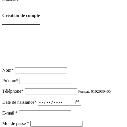
Création de compte
Nom
*
Prénom
*
Téléphone
*
Format: 0102030405
Date de naissance
*
E-mail
*
Mot de passe
*