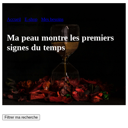
Accueil
-
E-shop
-
Mes besoins
-
Ma peau montre les
premiers signes du temps
Ma peau montre les premiers
signes du temps
Prévenir plutôt que guérir ! Même si les premiers effets du temps sont
souvent bienveillants, néanmoins ils s’installent…
Avec les années, ma peau perd peu à peu son élasticité, sa fermeté et le
teint devient plus terne.
Voici les routines de la Maison Gabylore pour garder une peau de
bébé…. Ou presque !
Filtrer ma recherche