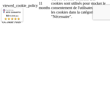
11
cookies sont utilisés pour stocker le
viewed_cookie_policy
months
consentement de l'utilisateur pour
les cookies dans la catégorie
9.6
"Nécessaire".
/10 (3306 avis)
★★★★★
Google Ads
Google Ads
Les cookies analytiques sont utilisés pour comprendre comment les
visiteurs interagissent avec le site Web. Ces cookies aident à fournir
des informations sur le nombre de visiteurs, le taux de rebond, la
source de trafic, etc.
Matomo
Matomo
Matomo est un outil de web analyse qui permet de mesurer
l’audience de votre site web, mais aussi de récolter et d’analyser un
très grand nombre de données liées aux visites. La plateforme est
respectueuse de la vie privée des internautes, et permet de protéger
les données.
Clarity
Clarity
Clarity est un outil analytique du comportement des utilisateurs qui
nous permet de comprendre comment les utilisateurs interagissent
sur notre site web. Ces informations seront stockées dans le service
Cloud de Microsoft Azure et Microsoft/Clarity a accès aux données
pour fournir des publicités de Microsoft.