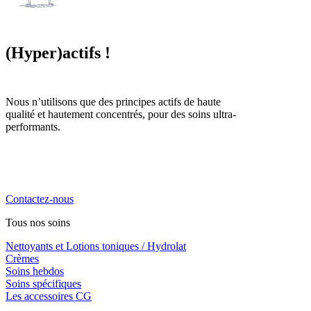
(Hyper)actifs !
Nous n’utilisons que des principes actifs de haute
qualité et hautement concentrés, pour des soins ultra-
performants.
La cosmétique naturelle haute performance, engagée,
locale et familiale. Notre priorité, vous chouchouter !
Contactez-nous
Tous nos soins
Nettoyants et Lotions toniques / Hydrolat
Crèmes
Soins hebdos
Soins spécifiques
Les accessoires CG