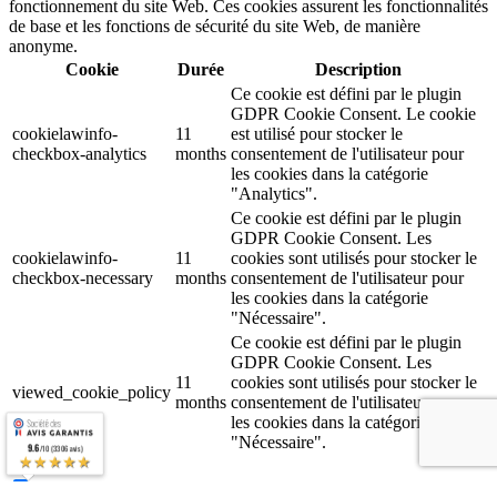
fonctionnement du site Web. Ces cookies assurent les fonctionnalités
de base et les fonctions de sécurité du site Web, de manière
anonyme.
Cookie
Durée
Description
Ce cookie est défini par le plugin
GDPR Cookie Consent. Le cookie
cookielawinfo-
11
est utilisé pour stocker le
checkbox-analytics
months
consentement de l'utilisateur pour
les cookies dans la catégorie
"Analytics".
Ce cookie est défini par le plugin
GDPR Cookie Consent. Les
cookielawinfo-
11
cookies sont utilisés pour stocker le
checkbox-necessary
months
consentement de l'utilisateur pour
les cookies dans la catégorie
"Nécessaire".
Ce cookie est défini par le plugin
GDPR Cookie Consent. Les
11
cookies sont utilisés pour stocker le
viewed_cookie_policy
months
consentement de l'utilisateur pour
les cookies dans la catégorie
"Nécessaire".
9.6
/10 (3306 avis)
★★★★★
Google Ads
Google Ads