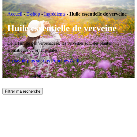
Accueil
-
E-shop
-
Ingrédients
-
Huile essentielle de verveine
Huile essentielle de verveine
De la famille des Verbenaceae, les verveines sont des plantes
aromatiques ou ornementales.
En savoir plus sur nos Principes Actifs
Filtrer ma recherche