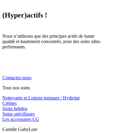
(Hyper)actifs !
Nous n’utilisons que des principes actifs de haute
qualité et hautement concentrés, pour des soins ultra-
performants.
La cosmétique naturelle haute performance, engagée,
locale et familiale. Notre priorité, vous chouchouter !
Contactez-nous
Tous nos soins
Nettoyants et Lotions toniques / Hydrolat
Crèmes
Soins hebdos
Soins spécifiques
Les accessoires CG
Camille GabyLore