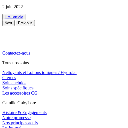
2 juin 2022
Lire l'article
Next
Previous
La cosmétique naturelle haute performance, engagée, locale et
familiale. Notre priorité, vous chouchouter !
Contactez-nous
Tous nos soins
Nettoyants et Lotions toniques / Hydrolat
Crèmes
Soins hebdos
Soins spécifiques
Les accessoires CG
Camille GabyLore
Histoire & Engagements
Notre promesse
Nos principes actifs
Le Journal