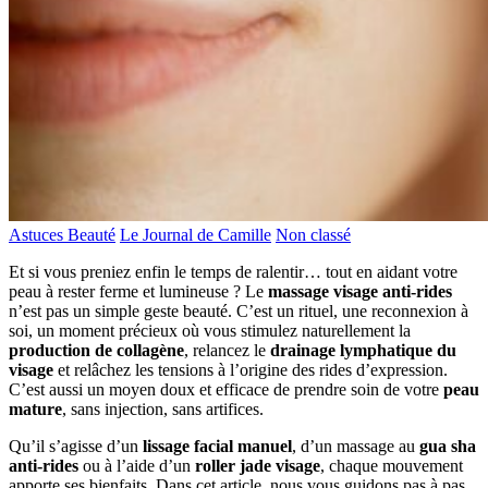
Astuces Beauté
Le Journal de Camille
Non classé
Et si vous preniez enfin le temps de ralentir… tout en aidant votre
peau à rester ferme et lumineuse ? Le
massage visage anti-rides
n’est pas un simple geste beauté. C’est un rituel, une reconnexion à
soi, un moment précieux où vous stimulez naturellement la
production de collagène
, relancez le
drainage lymphatique du
visage
et relâchez les tensions à l’origine des rides d’expression.
C’est aussi un moyen doux et efficace de prendre soin de votre
peau
mature
, sans injection, sans artifices.
Qu’il s’agisse d’un
lissage facial manuel
, d’un massage au
gua sha
anti-rides
ou à l’aide d’un
roller jade visage
, chaque mouvement
apporte ses bienfaits. Dans cet article, nous vous guidons pas à pas