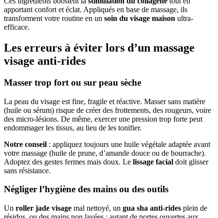
Ces ingrédients boostent la
stimulation du collagène
tout en
apportant confort et éclat. Appliqués en base de massage, ils
transforment votre routine en un
soin du visage maison
ultra-
efficace.
Les erreurs à éviter lors d’un massage
visage anti-rides
Masser trop fort ou sur peau sèche
La peau du visage est fine, fragile et réactive. Masser sans matière
(huile ou sérum) risque de créer des frottements, des rougeurs, voire
des micro-lésions. De même, exercer une pression trop forte peut
endommager les tissus, au lieu de les tonifier.
Notre conseil
: appliquez toujours une huile végétale adaptée avant
votre massage (huile de prune, d’amande douce ou de bourrache).
Adoptez des gestes fermes mais doux. Le
lissage facial
doit glisser
sans résistance.
Négliger l’hygiène des mains ou des outils
Un
roller jade visage
mal nettoyé, un
gua sha anti-rides
plein de
résidus, ou des mains non lavées : autant de portes ouvertes aux