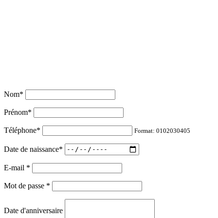
Nom
*
Prénom
*
Téléphone
*
Format: 0102030405
Date de naissance
*
E-mail
*
Mot de passe
*
Date d'anniversaire