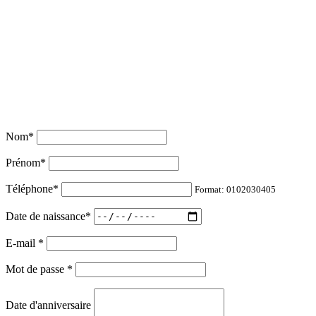
Nom
*
Prénom
*
Téléphone
*
Format: 0102030405
Date de naissance
*
E-mail
*
Mot de passe
*
Date d'anniversaire