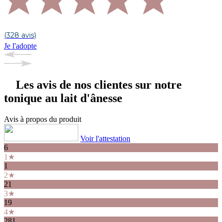
(328 avis)
Je l'adopte
Les avis de nos clientes sur notre
tonique au lait d'ânesse
Avis à propos du produit
Voir l'attestation
6
1★
1
2★
21
3★
19
4★
281