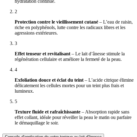
hydratation continue.
2
Protection contre le vieillissement cutané
– L’eau de raisin,
riche en polyphénols, lutte contre les radicaux libres et les
agressions extérieures.
3
Effet tenseur et revitalisant
– Le lait d’ânesse stimule la
régénération cellulaire et améliore la fermeté de la peau.
4
Exfoliation douce et éclat du teint
– L’acide citrique élimine
délicatement les cellules mortes pour un teint plus frais et
lumineux.
5
Texture fluide et rafraîchissante
– Absorption rapide sans
effet collant, idéale pour réveiller la peau le matin ou parfaire
le démaquillage le soir.
Conseils d'application de votre tonique au lait d'ânesse