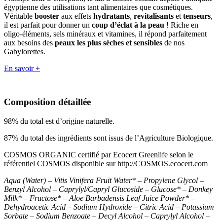
égyptienne des utilisations tant alimentaires que cosmétiques.
Véritable
booster
aux effets
hydratants
,
revitalisants
et
tenseurs
,
il est parfait pour donner un
coup d’éclat à la peau
! Riche en
oligo-éléments, sels minéraux et vitamines, il répond parfaitement
aux besoins des
peaux les plus sèches et sensibles
de nos
Gabylorettes.
En savoir +
Composition détaillée
98% du total est d’origine naturelle.
87% du total des ingrédients sont issus de l’Agriculture Biologique.
COSMOS ORGANIC certifié par Ecocert Greenlife selon le
référentiel COSMOS disponible sur http://COSMOS.ecocert.com
Aqua (Water) – Vitis Vinifera Fruit Water* – Propylene Glycol –
Benzyl Alcohol – Caprylyl/Capryl Glucoside – Glucose* – Donkey
Milk* – Fructose* – Aloe Barbadensis Leaf Juice Powder* –
Dehydroacetic Acid – Sodium Hydroxide – Citric Acid – Potassium
Sorbate – Sodium Benzoate – Decyl Alcohol – Caprylyl Alcohol –