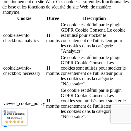
fonctionnement du site Web. Ces cookies assurent les fonctionnalités
de base et les fonctions de sécurité du site Web, de manière
anonyme.
Cookie
Durée
Description
Ce cookie est défini par le plugin
GDPR Cookie Consent. Le cookie
cookielawinfo-
11
est utilisé pour stocker le
checkbox-analytics
months
consentement de l'utilisateur pour
les cookies dans la catégorie
"Analytics".
Ce cookie est défini par le plugin
GDPR Cookie Consent. Les
cookielawinfo-
11
cookies sont utilisés pour stocker le
checkbox-necessary
months
consentement de l'utilisateur pour
les cookies dans la catégorie
"Nécessaire".
Ce cookie est défini par le plugin
GDPR Cookie Consent. Les
11
cookies sont utilisés pour stocker le
viewed_cookie_policy
months
consentement de l'utilisateur pour
les cookies dans la catégorie
"Nécessaire".
9.6
/10 (3306 avis)
★★★★★
Google Ads
Google Ads