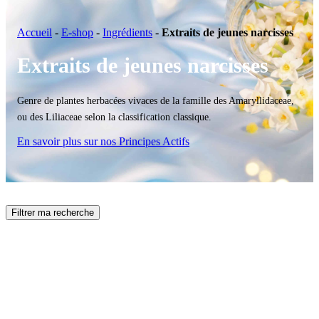
Accueil
-
E-shop
-
Ingrédients
-
Extraits de jeunes narcisses
Extraits de jeunes narcisses
Genre de plantes herbacées vivaces de la famille des Amaryllidaceae,
ou des Liliaceae selon la classification classique.
En savoir plus sur nos Principes Actifs
Filtrer ma recherche