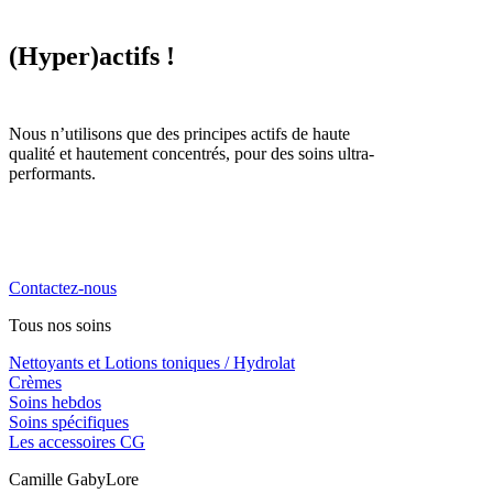
(Hyper)actifs !
Nous n’utilisons que des principes actifs de haute
qualité et hautement concentrés, pour des soins ultra-
performants.
La cosmétique naturelle haute performance, engagée,
locale et familiale. Notre priorité, vous chouchouter !
Contactez-nous
Tous nos soins
Nettoyants et Lotions toniques / Hydrolat
Crèmes
Soins hebdos
Soins spécifiques
Les accessoires CG
Camille GabyLore