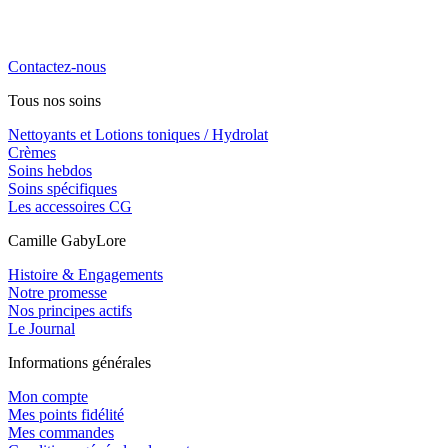
La cosmétique naturelle haute performance, engagée, locale et
familiale. Notre priorité, vous chouchouter !
Contactez-nous
Tous nos soins
Nettoyants et Lotions toniques / Hydrolat
Crèmes
Soins hebdos
Soins spécifiques
Les accessoires CG
Camille GabyLore
Histoire & Engagements
Notre promesse
Nos principes actifs
Le Journal
Informations générales
Mon compte
Mes points fidélité
Mes commandes