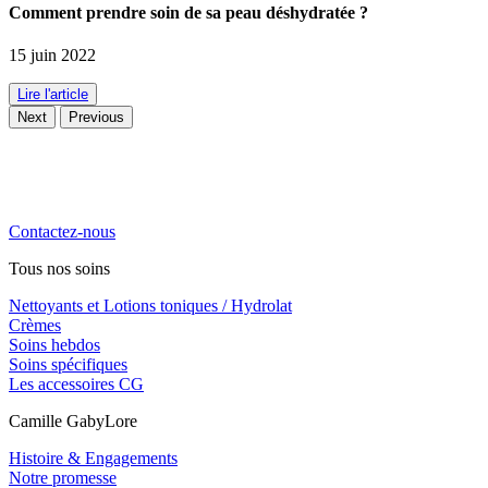
Comment prendre soin de sa peau déshydratée ?
15 juin 2022
Lire l'article
Next
Previous
La cosmétique naturelle haute performance, engagée, locale et
familiale. Notre priorité, vous chouchouter !
Contactez-nous
Tous nos soins
Nettoyants et Lotions toniques / Hydrolat
Crèmes
Soins hebdos
Soins spécifiques
Les accessoires CG
Camille GabyLore
Histoire & Engagements
Notre promesse