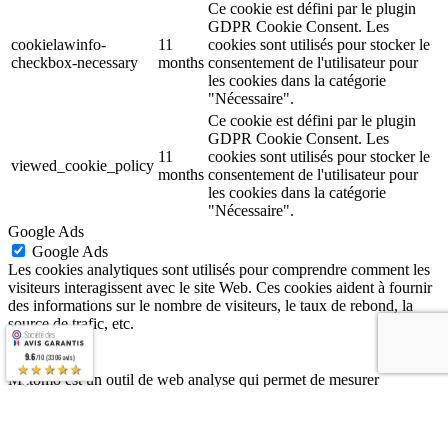
Ce cookie est défini par le plugin
GDPR Cookie Consent. Les
cookielawinfo-
11
cookies sont utilisés pour stocker le
checkbox-necessary
months
consentement de l'utilisateur pour
les cookies dans la catégorie
"Nécessaire".
Ce cookie est défini par le plugin
GDPR Cookie Consent. Les
11
cookies sont utilisés pour stocker le
viewed_cookie_policy
months
consentement de l'utilisateur pour
les cookies dans la catégorie
"Nécessaire".
Google Ads
Google Ads
Les cookies analytiques sont utilisés pour comprendre comment les
visiteurs interagissent avec le site Web. Ces cookies aident à fournir
des informations sur le nombre de visiteurs, le taux de rebond, la
source de trafic, etc.
Matomo
9.6
/10 (3306 avis)
Matomo
★★★★★
Matomo est un outil de web analyse qui permet de mesurer
l’audience de votre site web, mais aussi de récolter et d’analyser un
très grand nombre de données liées aux visites. La plateforme est
respectueuse de la vie privée des internautes, et permet de protéger