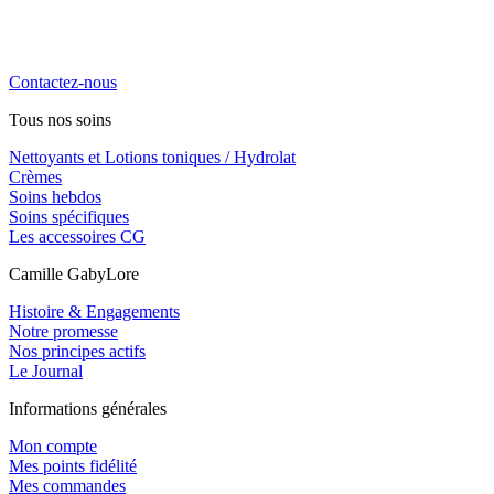
La cosmétique naturelle haute performance, engagée, locale et
familiale. Notre priorité, vous chouchouter !
Contactez-nous
Tous nos soins
Nettoyants et Lotions toniques / Hydrolat
Crèmes
Soins hebdos
Soins spécifiques
Les accessoires CG
Camille GabyLore
Histoire & Engagements
Notre promesse
Nos principes actifs
Le Journal
Informations générales
Mon compte
Mes points fidélité
Mes commandes